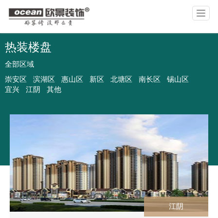
T
o
g
g
热装楼盘
l
公司介绍
设计团队
工艺图说
合作主材
品牌文化
作品案例
品控保障
基础材料
公司历程
视频
装修攻略
公司资讯
e
全部区域
n
崇安区
滨湖区
惠山区
新区
北塘区
南长区
锡山区
a
宜兴
江阴
其他
v
i
g
a
t
i
o
n
江阴