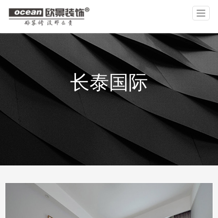
T
o
g
g
l
公司介绍
设计团队
工艺图说
合作主材
品牌文化
作品案例
品控保障
基础材料
公司历程
视频
装修攻略
公司资讯
e
n
长泰国际
a
v
i
g
a
t
i
o
n